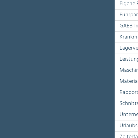
Eigene 
Fuhrpa
GAEB-I
Krankm
Lagerv
Leistun
Maschi
Materia
Rapport
Schnitt
Untern
Urlaubs
Zeiterf