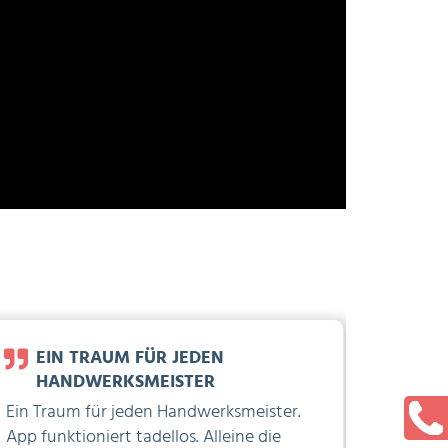
EIN TRAUM FÜR JEDEN
EI
HANDWERKSMEISTER
Ich bin
Ein Traum für jeden Handwerksmeister.
für die
App funktioniert tadellos. Alleine die
Eingew