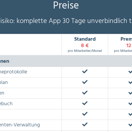
Preise
Risiko: komplette App 30 Tage unverbindlich t
Standard
Pre
8 €
12
pro Mitarbeiter/Monat
pro Mitarbe
onen
eprotokolle
plan
en
ebuch
nten-Verwaltung