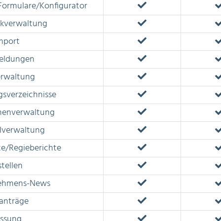
Formulare/Konfigurator
rkverwaltung
mport
eldungen
erwaltung
gsverzeichnisse
nenverwaltung
lverwaltung
e/Regieberichte
stellen
ehmens-News
anträge
assung