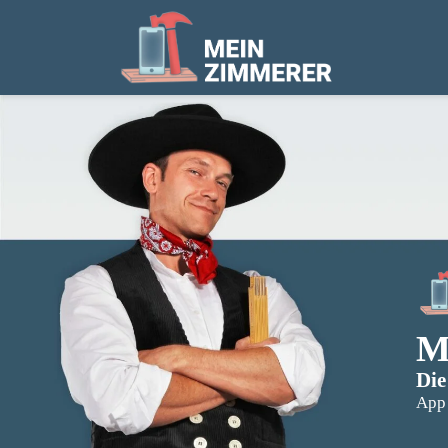
M
Die
App 