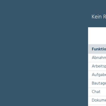
Kein 
Funkti
Abnahm
Arbeits
Aufgab
Bautag
Chat
Dokume