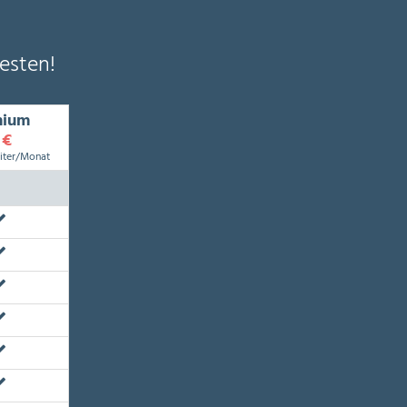
esten!
mium
 €
iter/Monat