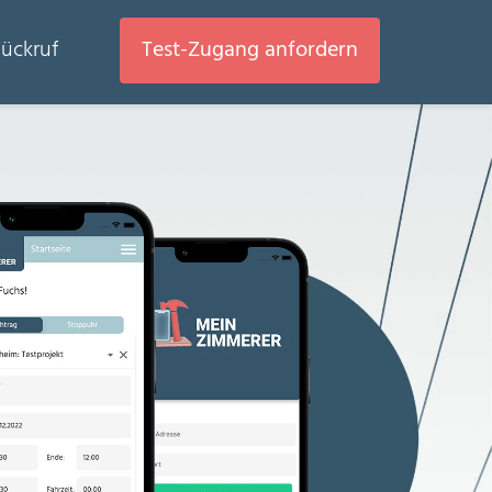
ückruf
Test-Zugang anfordern